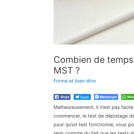
Combien de temps d
MST ?
Forme et bien-être
Tweet
Messenger
Wha
Share
Malheureusement, il n’est pas facil
commencer, le test de dépistage d
pour qu’un test fonctionne, vous p
tenir compte du fait que les tests