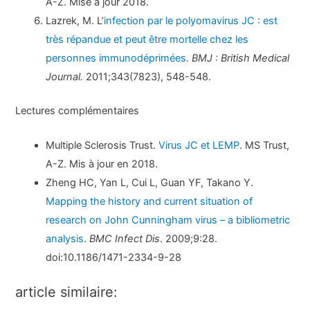
A-Z. Mise à jour 2018.
Lazrek, M. L’
infection par le polyomavirus JC : est
très répandue et peut être mortelle chez les
personnes immunodéprimées
.
BMJ : British Medical
Journal.
2011;343(7823), 548-548.
Lectures complémentaires
Multiple Sclerosis Trust.
Virus JC et LEMP
. MS Trust,
A-Z. Mis à jour en 2018.
Zheng HC, Yan L, Cui L, Guan YF, Takano Y.
Mapping the history and current situation of
research on John Cunningham virus – a bibliometric
analysis
.
BMC Infect Dis
. 2009;9:28.
doi:10.1186/1471-2334-9-28
article similaire: