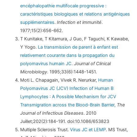
encéphalopathie multifocale progressive :
caractéristiques biologiques et relations antigéniques
supplémentaires
.
Infection et immunité
.
1977;15(2):656-662.
T Kunitake, T Kitamura, J Guo, F Taguchi, K Kawabe,
Y Yogo.
La transmission de parent à enfant est
relativement courante dans la propagation du
polyomavirus humain JC.
Journal of Clinical
Microbiology
. 1995;33(6):1448-1451.
Moti L. Chapagain, Vivek R. Nerurkar,
Human
Polyomavirus JC (JCV) Infection of Human B
Lymphocytes : A Possible Mechanism for JCV
Transmigration across the Blood-Brain Barrier,
The
Journal of Infectious Diseases
. 2010
Juillet;202(2):184-191. doi:10.1086/653823
Multiple Sclerosis Trust.
Virus JC et LEMP
. MS Trust,