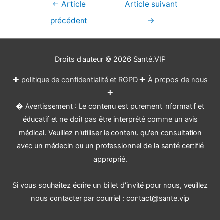
Navigation
←
Article
Article suivant
de
précédent
→
l’article
Droits d'auteur © 2026
Santé.VIP
✚
politique de confidentialité et RGPD
✚
À propos de nous
✚
� Avertissement : Le contenu est purement informatif et
éducatif et ne doit pas être interprété comme un avis
médical. Veuillez n'utiliser le contenu qu'en consultation
avec un médecin ou un professionnel de la santé certifié
approprié.
Si vous souhaitez écrire un billet d'invité pour nous, veuillez
nous contacter par courriel : contact@sante.vip