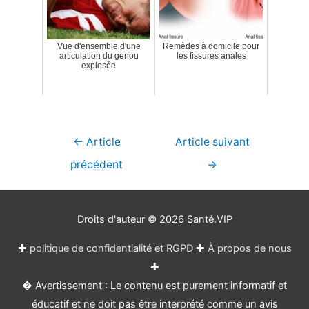
Vue d'ensemble d'une
Remèdes à domicile pour
articulation du genou
les fissures anales
explosée
Navigation
←
Article
Article suivant
de
précédent
→
l’article
Droits d'auteur © 2026
Santé.VIP
✚
politique de confidentialité et RGPD
✚
À propos de nous
✚
� Avertissement : Le contenu est purement informatif et
éducatif et ne doit pas être interprété comme un avis