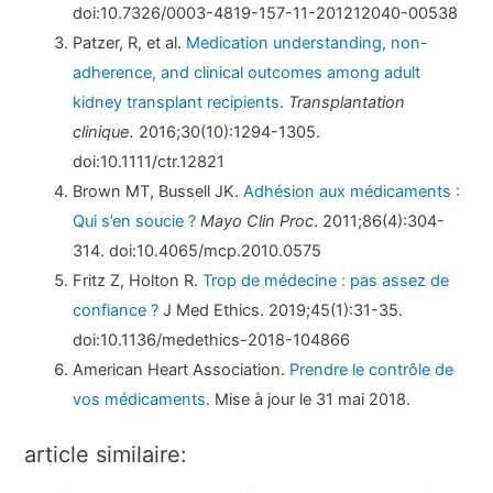
doi:10.7326/0003-4819-157-11-201212040-00538
Patzer, R, et al.
Medication understanding, non-
adherence, and clinical outcomes among adult
kidney transplant recipients
.
Transplantation
clinique.
2016;30(10):1294-1305.
doi:10.1111/ctr.12821
Brown MT, Bussell JK.
Adhésion aux médicaments :
Qui s’en soucie ?
Mayo Clin Proc
. 2011;86(4):304-
314. doi:10.4065/mcp.2010.0575
Fritz Z, Holton R.
Trop de médecine : pas assez de
confiance ?
J Med Ethics. 2019;45(1):31-35.
doi:10.1136/medethics-2018-104866
American Heart Association.
Prendre le contrôle de
vos médicaments
. Mise à jour le 31 mai 2018.
article similaire: