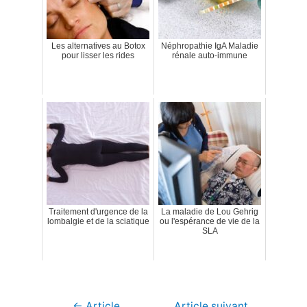
Les alternatives au Botox
Néphropathie IgA Maladie
pour lisser les rides
rénale auto-immune
Traitement d'urgence de la
La maladie de Lou Gehrig
lombalgie et de la sciatique
ou l'espérance de vie de la
SLA
Navigation
←
Article
Article suivant