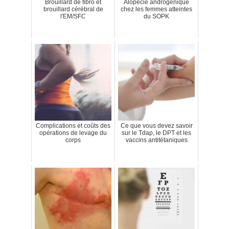
Brouillard de fibro et
Alopécie androgénique
brouillard cérébral de
chez les femmes atteintes
l'EM/SFC
du SOPK
Complications et coûts des
Ce que vous devez savoir
opérations de levage du
sur le Tdap, le DPT et les
corps
vaccins antitétaniques