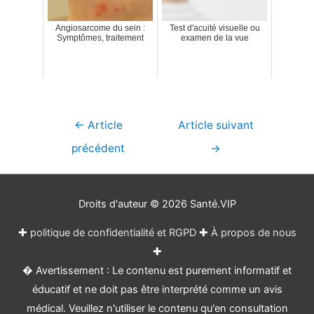
Angiosarcome du sein :
Test d'acuité visuelle ou
Symptômes, traitement
examen de la vue
Navigation
←
Article
Article suivant
de
précédent
→
l’article
Droits d'auteur © 2026
Santé.VIP
✚
politique de confidentialité et RGPD
✚
À propos de nous
✚
� Avertissement : Le contenu est purement informatif et
éducatif et ne doit pas être interprété comme un avis
médical. Veuillez n'utiliser le contenu qu'en consultation