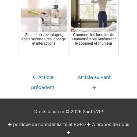
Glutathion : avantages,
Comment les lunettes de
effets secondaires, dosage
luminothérapie améliorent
et interactions
le sommeil et l'humeur
Navigation
←
Article
Article suivant
de
précédent
→
l’article
Droits d'auteur © 2026
Santé.VIP
✚
politique de confidentialité et RGPD
✚
À propos de nous
✚