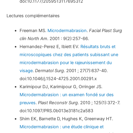
doi:10.1177/2059513117695312
Lectures complémentaires
Freeman MS.
Microdermabrasion
.
Facial Plast Surg
clin North Am
. 2001 : 9(2):257-66.
Hernandez-Perez E, Ibiett EV.
Résultats bruts et
microscopiques chez des patients subissant une
microdermabrasion pour le rajeunissement du
visage
.
Dermatol Surg
. 2001 ; 27(7):637-40.
doi:10.1046/j.1524-4725.2001.00291.x
Karimipour DJ, Karimipour G, Orringer JS.
Microdermabrasion : un examen fondé sur des
preuves
.
Plast Reconstr Surg
. 2010 ; 125(1):372-7.
doi:10.1097/PRS.0b013e3181c2a583
Shim EK, Barnette D, Hughes K, Greenway HT.
Microdermabrasion : une étude clinique et