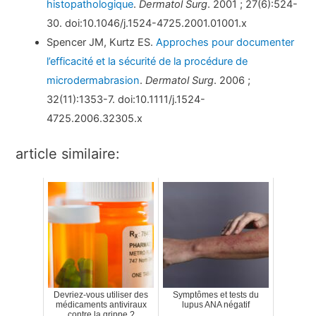
histopathologique
.
Dermatol Surg
. 2001 ; 27(6):524-
30. doi:10.1046/j.1524-4725.2001.01001.x
Spencer JM, Kurtz ES.
Approches pour documenter
l’efficacité et la sécurité de la procédure de
microdermabrasion
.
Dermatol Surg
. 2006 ;
32(11):1353-7. doi:10.1111/j.1524-
4725.2006.32305.x
article similaire:
Devriez-vous utiliser des
Symptômes et tests du
médicaments antiviraux
lupus ANA négatif
contre la grippe ?