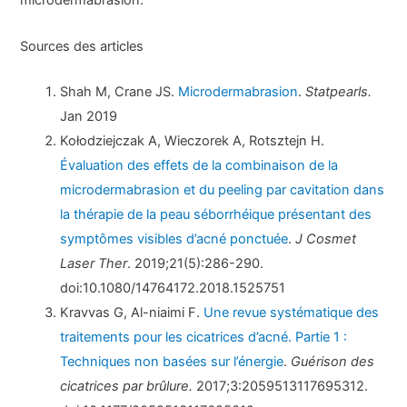
microdermabrasion.
Sources des articles
Shah M, Crane JS.
Microdermabrasion
.
Statpearls.
Jan 2019
Kołodziejczak A, Wieczorek A, Rotsztejn H.
Évaluation des effets de la combinaison de la
microdermabrasion et du peeling par cavitation dans
la thérapie de la peau séborrhéique présentant des
symptômes visibles d’acné ponctuée
.
J Cosmet
Laser Ther
. 2019;21(5):286-290.
doi:10.1080/14764172.2018.1525751
Kravvas G, Al-niaimi F.
Une revue systématique des
traitements pour les cicatrices d’acné. Partie 1 :
Techniques non basées sur l’énergie
.
Guérison des
cicatrices par brûlure.
2017;3:2059513117695312.